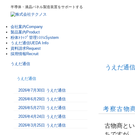
半導体・液晶パネル製造装置をサポートする
会社案内
Company
製品案内
Product
粉体ﾄﾗｯﾌﾟ管理ｼｽﾃﾑ
System
うえだ通信
UEDA Info
資料請求
Request
採用情報
Recruit
うえだ通信
うえだ通
うえだ通信
2026年7月30日 うえだ通信
2026年6月29日 うえだ通信
2026年5月27日 うえだ通信
考察古物
2026年4月24日 うえだ通信
古物商とい
2026年3月25日 うえだ通信
ちですが、