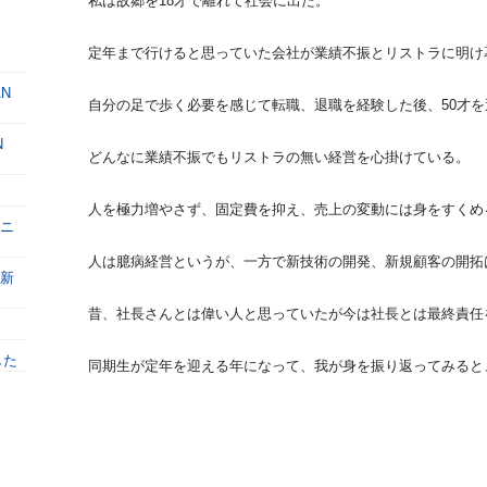
私は故郷を18才で離れて社会に出た。
定年まで行けると思っていた会社が業績不振とリストラに明け
AN
自分の足で歩く必要を感じて転職、退職を経験した後、50才
N
どんなに業績不振でもリストラの無い経営を心掛けている。
人を極力増やさず、固定費を抑え、売上の変動には身をすくめ
リニ
人は臆病経営というが、一方で新技術の開発、新規顧客の開拓
業新
昔、社長さんとは偉い人と思っていたが今は社長とは最終責任
した
同期生が定年を迎える年になって、我が身を振り返ってみると