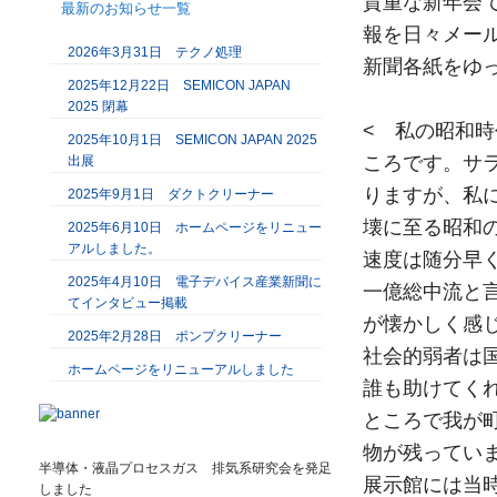
貴重な新年会
最新のお知らせ一覧
報を日々メー
2026年3月31日 テクノ処理
新聞各紙をゆ
2025年12月22日 SEMICON JAPAN
2025 閉幕
< 私の昭和
2025年10月1日 SEMICON JAPAN 2025
ころです。サ
出展
りますが、私
2025年9月1日 ダクトクリーナー
壊に至る昭和
2025年6月10日 ホームページをリニュー
アルしました。
速度は随分早
2025年4月10日 電子デバイス産業新聞に
一億総中流と
てインタビュー掲載
が懐かしく感
2025年2月28日 ポンプクリーナー
社会的弱者は
ホームページをリニューアルしました
誰も助けてく
ところで我が
物が残ってい
半導体・液晶プロセスガス 排気系研究会を発足
展示館には当
しました