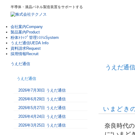
半導体・液晶パネル製造装置をサポートする
会社案内
Company
製品案内
Product
粉体ﾄﾗｯﾌﾟ管理ｼｽﾃﾑ
System
うえだ通信
UEDA Info
資料請求
Request
採用情報
Recruit
うえだ通信
うえだ通
うえだ通信
2026年7月30日 うえだ通信
2026年6月29日 うえだ通信
2026年5月27日 うえだ通信
いまどき
2026年4月24日 うえだ通信
奈良時代の
2026年3月25日 うえだ通信
に“いまど